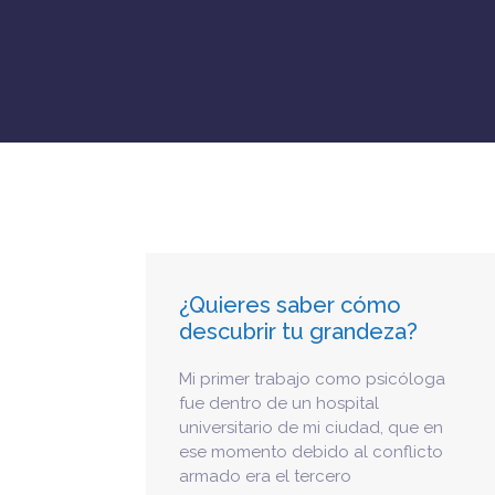
¿Quieres saber cómo
descubrir tu grandeza?
Mi primer trabajo como psicóloga
fue dentro de un hospital
universitario de mi ciudad, que en
ese momento debido al conflicto
armado era el tercero