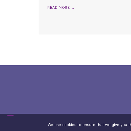
READ MORE →
Copyright © |
Term
We use cookies to ensure that we give you th