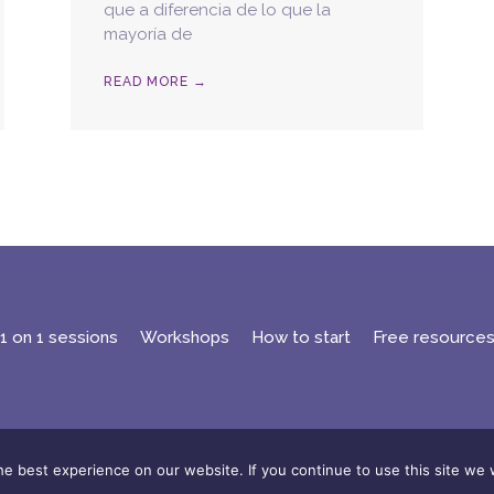
que a diferencia de lo que la
mayoría de
READ MORE →
1 on 1 sessions
Workshops
How to start
Free resource
s and Conditions
,
privacy policy
y
cookies policy
| Design b
e best experience on our website. If you continue to use this site we w