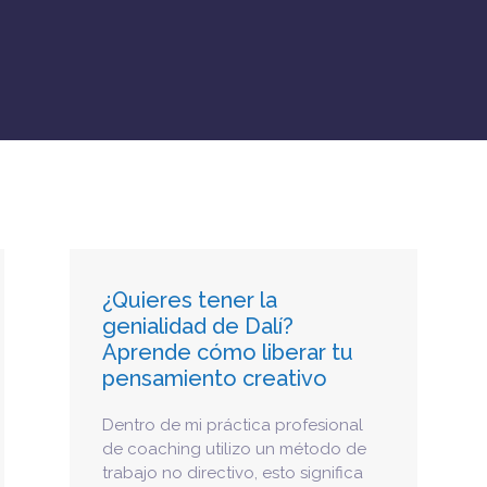
¿Quieres tener la
genialidad de Dalí?
Aprende cómo liberar tu
pensamiento creativo
Dentro de mi práctica profesional
de coaching utilizo un método de
trabajo no directivo, esto significa