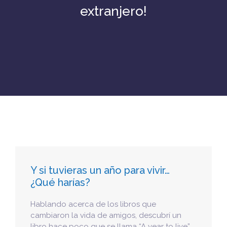
extranjero!
Y si tuvieras un año para vivir…
¿Qué harías?
Hablando acerca de los libros que
cambiaron la vida de amigos, descubrí un
libro hace poco que se llama “A year to live”